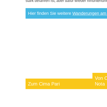
stark befahren ist, aber dafür wieder hinunterfü
Hier finden Sie weitere
Wanderungen am
Von C
Zum Cima Pari
Nota