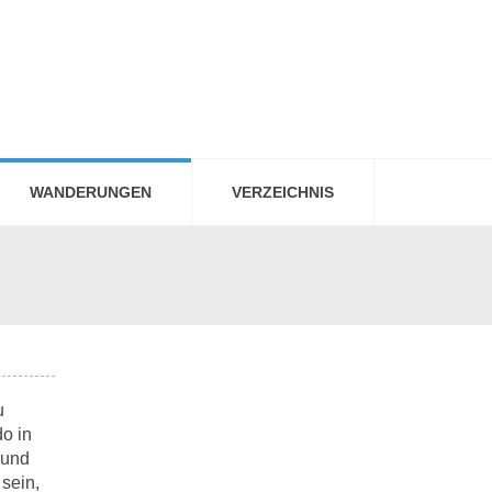
WANDERUNGEN
VERZEICHNIS
u
o in
 und
 sein,