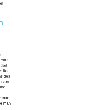
en
n
r
rrara
dert
 liegt,
ms des
h von
 und
ie man
te man