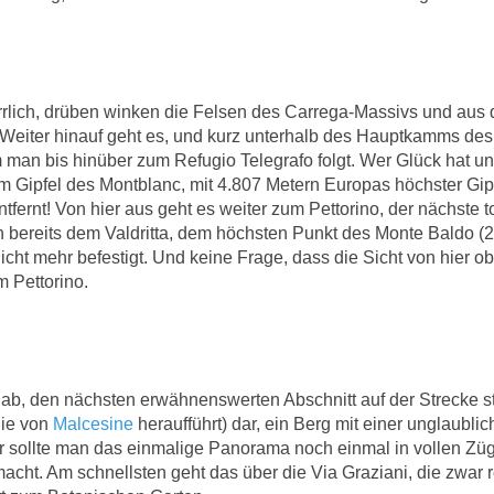
herrlich, drüben winken die Felsen des Carrega-Massivs und aus 
 Weiter hinauf geht es, und kurz unterhalb des Hauptkamms de
m man bis hinüber zum Refugio Telegrafo folgt. Wer Glück hat u
zum Gipfel des Montblanc, mit 4.807 Metern Europas höchster Gip
tfernt! Von hier aus geht es weiter zum Pettorino, der nächste t
ch bereits dem Valdritta, dem höchsten Punkt des Monte Baldo (
nicht mehr befestigt. Und keine Frage, dass die Sicht von hier o
m Pettorino.
ab, den nächsten erwähnenswerten Abschnitt auf der Strecke st
die von
Malcesine
heraufführt) dar, ein Berg mit einer unglaublic
er sollte man das einmalige Panorama noch einmal in vollen Zü
ht. Am schnellsten geht das über die Via Graziani, die zwar r