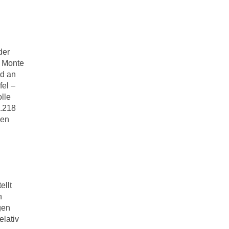
der
s Monte
nd an
fel –
olle
2.218
ben
ellt
h
gen
elativ