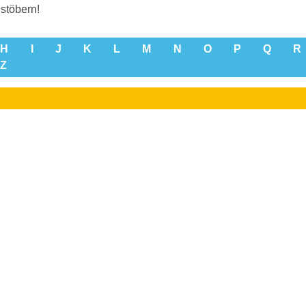
stöbern!
H
I
J
K
L
M
N
O
P
Q
R
Z