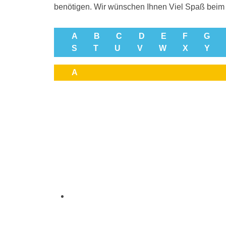
benötigen. Wir wünschen Ihnen Viel Spaß beim 
A
B
C
D
E
F
G
S
T
U
V
W
X
Y
A