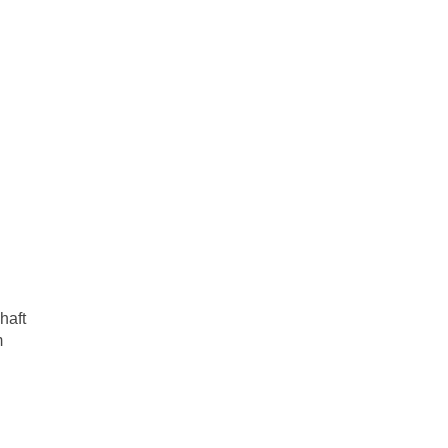
haft
m